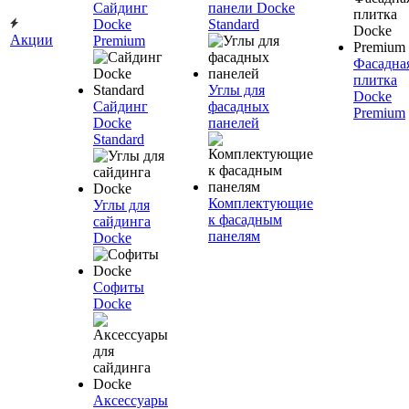
Сайдинг
панели Docke
Docke
Standard
Акции
Premium
Фасадна
плитка
Углы для
Docke
Сайдинг
фасадных
Premium
Docke
панелей
Standard
Комплектующие
Углы для
к фасадным
сайдинга
панелям
Docke
Софиты
Docke
Аксессуары