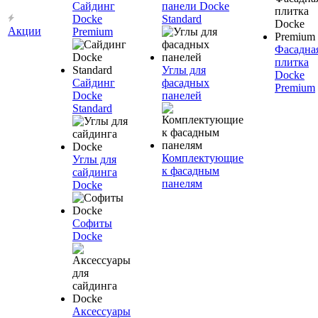
Сайдинг
панели Docke
Docke
Standard
Акции
Premium
Фасадна
плитка
Углы для
Docke
Сайдинг
фасадных
Premium
Docke
панелей
Standard
Комплектующие
Углы для
к фасадным
сайдинга
панелям
Docke
Софиты
Docke
Аксессуары